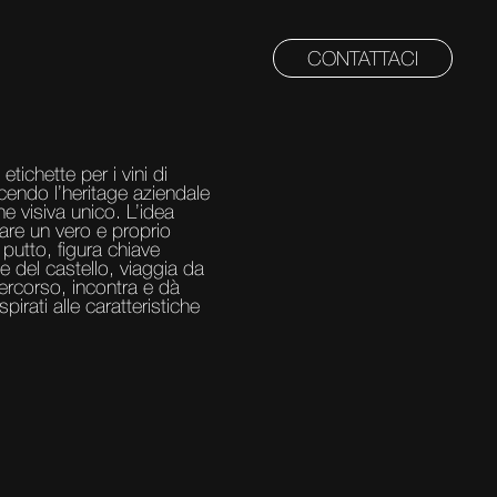
CONTATTACI
tichette per i vini di
cendo l’heritage aziendale
e visiva unico. L’idea
eare un vero e proprio
 putto, figura chiave
a e del castello, viaggia da
 percorso, incontra e dà
pirati alle caratteristiche