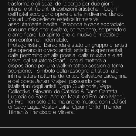
trasformare gli spazi dell’albergo per due giorni
intensi e stimolanti di esibizioni artistiche. I luoghi
dell’hotel accolgono opere d’arte in divenire, dando
vita ad un’esperienza estetica immersiva
assolutamente inedita. Baraonda è caos aggraziato
con una missione: svelare, coinvolgere, sorprendere
e amplificare. Lo spirito che lo muove è irripetibile,
non conforme, indomabile.
Protagonista di Baraonda è stato un gruppo di artisti
che operano in diversi ambiti artistici e sperimentali,
dalla perfoming art alla poesia, dalla musica alle arti
visive: dal tatuatore Scarful che si metterà a
disposizione per una walk-in tattoo session a tema
scorpione, il simbolo della rassegna artistica, alle
intime letture notturne del critico Salvatore Lacagnina
e del poeta Jahan Khajavi, passando per le
istallazioni degli artisti Diego Gualandris, Vega
Collective, Giovanni de Cataldo & Dario Carratta,
Lucrezia de Fazio, Andrea Mauti ed Emiliano Maggi,
Dr Pira; non solo arte ma anche musica con i DJ set
di Gady Laga, Vostok Lake, Opium Child, Thunder
Tillman & Francisco e Miniera.