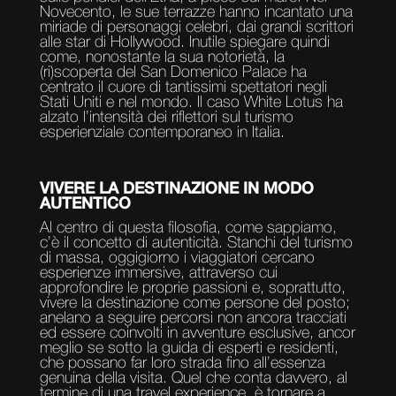
Novecento, le sue terrazze hanno incantato una
miriade di personaggi celebri, dai grandi scrittori
alle star di Hollywood. Inutile spiegare quindi
come, nonostante la sua notorietà, la
(ri)scoperta del San Domenico Palace ha
centrato il cuore di tantissimi spettatori negli
Stati Uniti e nel mondo. Il caso White Lotus ha
alzato l’intensità dei riflettori sul turismo
esperienziale contemporaneo in Italia.
VIVERE LA DESTINAZIONE IN MODO
AUTENTICO
Al centro di questa filosofia, come sappiamo,
c’è il concetto di autenticità. Stanchi del turismo
di massa, oggigiorno i viaggiatori cercano
esperienze immersive, attraverso cui
approfondire le proprie passioni e, soprattutto,
vivere la destinazione come persone del posto;
anelano a seguire percorsi non ancora tracciati
ed essere coinvolti in avventure esclusive, ancor
meglio se sotto la guida di esperti e residenti,
che possano far loro strada fino all’essenza
genuina della visita. Quel che conta davvero, al
termine di una travel experience, è tornare a