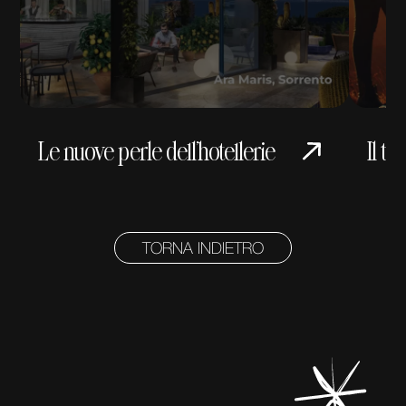
Le nuove perle dell’hotellerie
Il t
TORNA INDIETRO