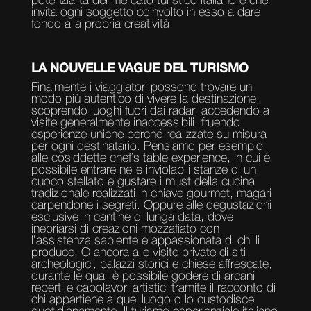
potenzialità del mercato turistico italiano e che
invita ogni soggetto coinvolto in esso a dare
fondo alla propria creatività.
LA NOUVELLE VAGUE DEL TURISMO
Finalmente i viaggiatori possono trovare un
modo più autentico di vivere la destinazione,
scoprendo luoghi fuori dai radar, accedendo a
visite generalmente inaccessibili, fruendo
esperienze uniche perché realizzate su misura
per ogni destinatario. Pensiamo per esempio
alle cosiddette chef’s table experience, in cui è
possibile entrare nelle inviolabili stanze di un
cuoco stellato e gustare i must della cucina
tradizionale realizzati in chiave gourmet, magari
carpendone i segreti. Oppure alle degustazioni
esclusive in cantine di lunga data, dove
inebriarsi di creazioni mozzafiato con
l’assistenza sapiente e appassionata di chi li
produce. O ancora alle visite private di siti
archeologici, palazzi storici e chiese affrescate,
durante le quali è possibile godere di arcani
reperti e capolavori artistici tramite il racconto di
chi appartiene a quel luogo o lo custodisce