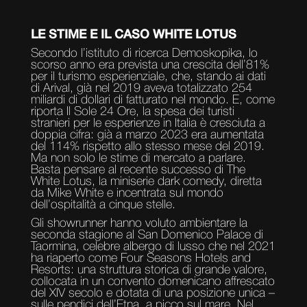
LE STIME E IL CASO WHITE LOTUS
Secondo l’istituto di ricerca Demoskopika, lo
scorso anno era prevista una crescita dell’81%
per il turismo esperienziale, che, stando ai dati
di Arival, già nel 2019 aveva totalizzato 254
miliardi di dollari di fatturato nel mondo. E, come
riporta Il Sole 24 Ore, la spesa dei turisti
stranieri per le esperienze in Italia è cresciuta a
doppia cifra: già a marzo 2023 era aumentata
del 114% rispetto allo stesso mese del 2019.
Ma non solo le stime di mercato a parlare.
Basta pensare al recente successo di The
White Lotus, la miniserie dark comedy, diretta
da Mike White e incentrata sul mondo
dell’ospitalità a cinque stelle.
Gli showrunner hanno voluto ambientare la
seconda stagione al San Domenico Palace di
Taormina, celebre albergo di lusso che nel 2021
ha riaperto come Four Seasons Hotels and
Resorts: una struttura storica di grande valore,
collocata in un convento domenicano affrescato
del XIV secolo e dotata di una posizione unica –
sulle pendici dell’Etna, a picco sul mare. Nel