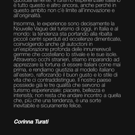
quotidianamente. Il turismo esperienziale italiano
è tutto questo e altro ancora, anche perché in
questo ambito non c’è limite all’innovazione e
all’originalità.
Insomma, le experience sono decisamente la
Nouvelle Vague del turismo di oggi, in Italia e al
mondo: la tendenza sta portando alla ribalta
piccoli centri sperduti ed eccellenze dimenticate,
coinvolgendo anche gli autoctoni in
un’esplorazione profonda delle innumerevoli
gemme che costellano lo stivale e le sue isole.
Attraverso occhi stranieri, stiamo imparando ad
apprezzare la fortuna di essere italiani come mai
prima, e rendiamo giustizia al modello italiano
all’estero, rafforzando il buon gusto e lo stile di
vita che ci contraddistingue. Il nostro paese
possiede già le tre qualità che servono al
turismo esperienziale: piacere, bellezza e
intensità; non resta che andare incontro a quella
che, più che una tendenza, è una sorte
inevitabile e sicuramente felice.
Corinna Turati