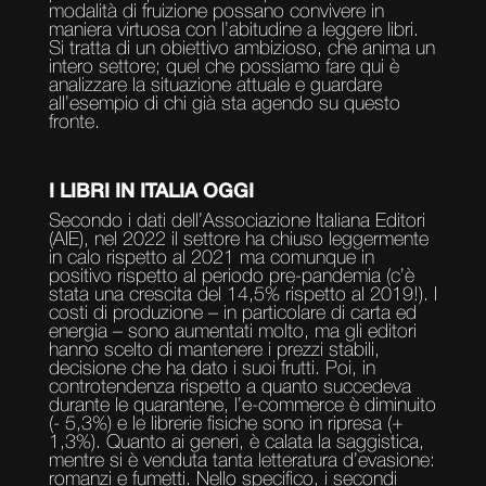
modalità di fruizione possano convivere in
maniera virtuosa con l’abitudine a leggere libri.
Si tratta di un obiettivo ambizioso, che anima un
intero settore; quel che possiamo fare qui è
analizzare la situazione attuale e guardare
all’esempio di chi già sta agendo su questo
fronte.
I LIBRI IN ITALIA OGGI
Secondo i dati dell’Associazione Italiana Editori
(AIE), nel 2022 il settore ha chiuso leggermente
in calo rispetto al 2021 ma comunque in
positivo rispetto al periodo pre-pandemia (c’è
stata una crescita del 14,5% rispetto al 2019!). I
costi di produzione – in particolare di carta ed
energia – sono aumentati molto, ma gli editori
hanno scelto di mantenere i prezzi stabili,
decisione che ha dato i suoi frutti. Poi, in
controtendenza rispetto a quanto succedeva
durante le quarantene, l’e-commerce è diminuito
(- 5,3%) e le librerie fisiche sono in ripresa (+
1,3%). Quanto ai generi, è calata la saggistica,
mentre si è venduta tanta letteratura d’evasione:
romanzi e fumetti. Nello specifico, i secondi