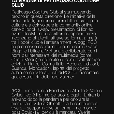
LA VISIONE DI PETTIROSSO COOLTURE
CLUB
Pettirosso Coolture Club si sta muovendo
proprio in questa direzione. Le iniziative della
onlus, infatti, puntano a unire letteratura e pop
culture e a coinvolgere la community online:
cene di book swap, presentazioni di libri ed
eventi lifestyle in cui scrittori ed opinion maker
incontrano gli utenti, attraverso format a metà
tra il book club e l’entertainment. A oggi PCC
ha promosso esordienti di punta come Giada
Biaggi e Raffaella Mottana e collaborato con i
nomi più interessanti del multimedia (come
Chora Media) e dell’editoria (come Nottetempo
edizioni, Harper Collins Italia, Accento Edizioni,
Guanda, Mondadori). Ispirati dal progetto,
abbiamo chiesto a quelli di PCC di raccontarci
qualcosa di più della loro visione:
“PCC nasce con la Fondazione Aliante & Valeria
Ghisolfi ed è il primo dei suoi progetti. Entrambi
arrivano dopo la pandemia per onorare la
memoria di Valeria Ghisolfi e farla continuare a
vivere – seppur in diversa forma – nel mondo
post Covid-19, per cui è mancata. Valeria