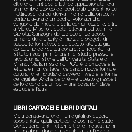
oltre che filantropa e lettrice appassionata: era
un membro storico del book club piacentino Le
Pettirosse, da cui deriva il nome della onlus. A
portarla avanti è un pool di volontari che
vengono dai media e dalla comunicazione, oltre
a Marco Missiroli, quota letteraria del team, e
Carlotta Sanzogni del Libraccio. Lo scopo
primario della charity è finanziare progetti di
supporto formativo, e su questo lato sta già
collezionando risultati concreti: di recente ha
istituito i suoi primi 3 premi di studio presso le
facoltà umanistiche dell’Università Statale di
Milano. Ma la mission di PCC è promuovere la
lettura e i libri cartacei, cercando nuove formule
culturali che includano davvero il web e le forme
del digitale. Anche perché – e questo gli esperti
ce lo dicono da un po’ – una cosa non deve
escludere l’altra.
LIBRI CARTACEI E LIBRI DIGITALI
Molti pensavano che i libri digitali avrebbero
soppiantato quelli cartacei, e così non è stato.
Certo, sono tanti i lettori forti che in questi anni
hanno abbandonato la cellulosa per l’ebook