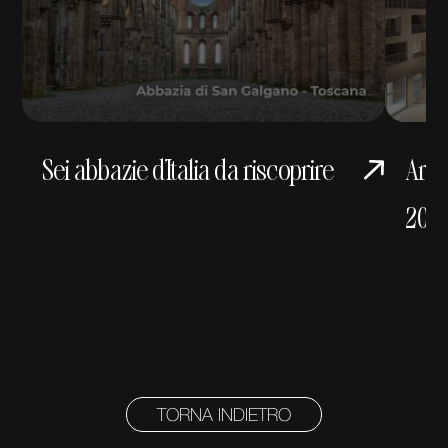
Sei abbazie d’Italia da riscoprire
Archi
202
TORNA INDIETRO