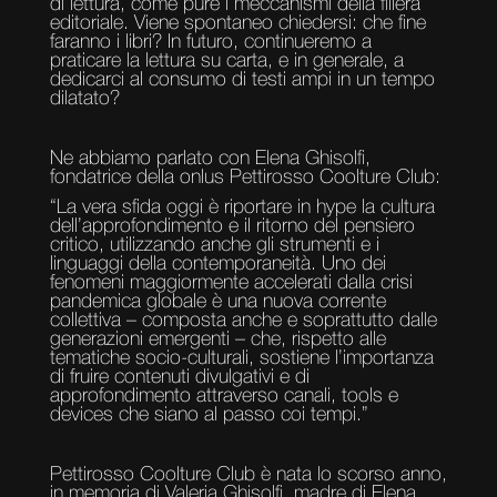
di lettura, come pure i meccanismi della filiera
editoriale. Viene spontaneo chiedersi: che fine
faranno i libri? In futuro, continueremo a
praticare la lettura su carta, e in generale, a
dedicarci al consumo di testi ampi in un tempo
dilatato?
Ne abbiamo parlato con Elena Ghisolfi,
fondatrice della onlus Pettirosso Coolture Club:
“La vera sfida oggi è riportare in hype la cultura
dell’approfondimento e il ritorno del pensiero
critico, utilizzando anche gli strumenti e i
linguaggi della contemporaneità. Uno dei
fenomeni maggiormente accelerati dalla crisi
pandemica globale è una nuova corrente
collettiva – composta anche e soprattutto dalle
generazioni emergenti – che, rispetto alle
tematiche socio-culturali, sostiene l’importanza
di fruire contenuti divulgativi e di
approfondimento attraverso canali, tools e
devices che siano al passo coi tempi.”
Pettirosso Coolture Club è nata lo scorso anno,
in memoria di Valeria Ghisolfi, madre di Elena