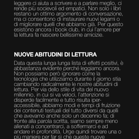
leggere ci aiuta a scrivere e a parlare meglio, ci
rende più socievoli ed empatici. Non solo i libri
restano un ottimo argomento di conversazione,
ma ci consentono di instaurare nuovi legami o
di migliorare quelli che abbiamo già. Per questo
esistono ancora i book club, in cui l’amore per
la lettura fa nascere bellissime amicizie.
NUOVE ABITUDINI DI LETTURA
Data questa lunga lunga lista di effetti positivi, è
abbastanza evidente perché leggiamo ancora.
Non possiamo però ignorare come la
tecnologia che utilizziamo durante il giorno stia
cambiando radicalmente le nostre abitudini di
lettura. Per via dello stile di vita del nuovo
millennio, in cui si va veloci, l’attenzione si
disperde facilmente e tutto risulta iper-
accessibile, abbiamo modi e tempi di fruizione
dei contenuti testuali del tutto diversi da quelli
che avevamo anche solo un decennio fa; di
fronte alla parola scritta, siamo sempre meno
allenati a concentrarci, a soffermarci e ad
andare in profondità. Urge quindi trovare una o
più maniere per far sì che queste nuove