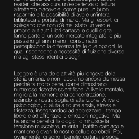
reader, che assicura un’esperienza di lettura
altrettanto piacevole, come pure un buon
risparmio e la possibilità di avere un’intera
biblioteca a portata di mano. Ma gli esperti ci
spiegano che non c’è mai stato un vero e
proprio aut aut: i libri cartacei e quelli digitali
fanno parte di un solo mercato integrato, e più
passano gli anni meno i consumatori
percepiscono la differenza tra le due opzioni, le
quali rispondono a necessità di fruizione diverse
ma agli stessi identici bisogni.
Leggere è una delle attività più longeve della
storia umana, e non l’abbiamo ancora dismessa
perché fa molto bene, come dimostrano
numerose ricerche scientifiche. A livello mentale,
migliora la memoria e la concentrazione,
alzando la nostra soglia di attenzione. A livello
psicologico, ci aiuta a ridurre ansia, stress e
tristezza, insegnandoci ad apprezzare il tempo
libero e ad affrontare le emozioni negative. Ma
ha anche benefici fisiologici: diminuisce la
tensione muscolare, rallenta il battito cardiaco e
mantiene giovani le nostre cellule cerebrali. Poi,
ovviamente, ci sono i benefici culturali e sociali: